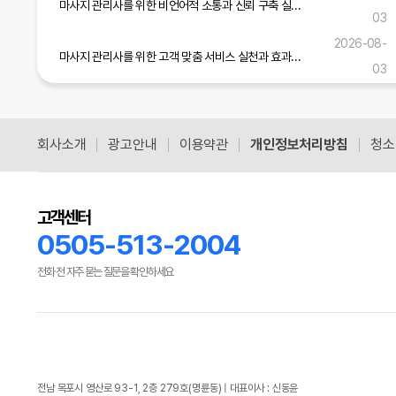
마사지 관리사를 위한 비언어적 소통과 신뢰 구축 실무 가이드
03
2026-08-
마사지 관리사를 위한 고객 맞춤 서비스 실천과 효과적인 소통 기술 가이드
03
마사지 관리사를 위한 현장 적응력 강화와 서비스 개선 실무 전략
2026-08-01
회사소개
광고안내
이용약관
개인정보처리방침
청소
공식블로그 더보기
고객센터
0505-513-2004
전화 전 자주 묻는 질문을 확인하세요
전남 목포시 영산로 93-1, 2층 279호(명륜동) | 대표이사 : 신동윤