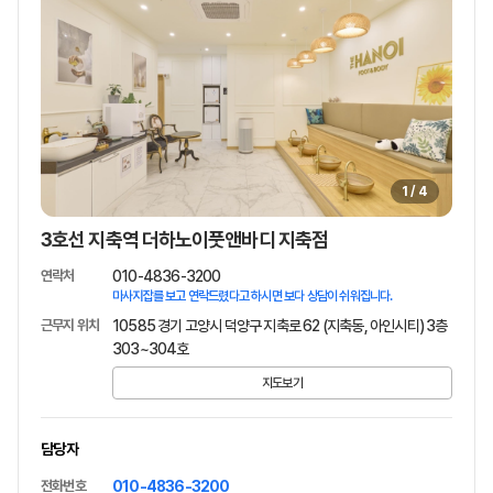
1
/
4
3호선 지축역 더하노이풋앤바디 지축점
연락처
010-4836-3200
마사지잡를 보고 연락드렸다고 하시면 보다 상담이 쉬워집니다.
근무지 위치
10585 경기 고양시 덕양구 지축로 62 (지축동, 아인시티) 3층
303~304호
지도보기
담당자
전화번호
010-4836-3200