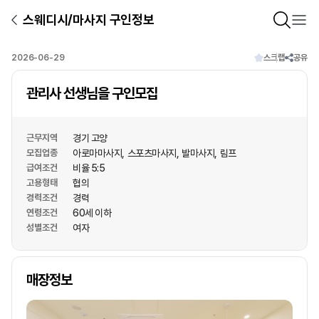
스웨디시/마사지 구인정보
2026-06-29
스크랩
공유
관리사 선생님을 구인모집
근무지역
경기 고양
모집업종
아로마마사지
스포츠마사지
발마사지
림프
급여조건
비율 5:5
고용형태
협의
경력조건
경력
연령조건
60세 이하
성별조건
여자
상호명
매장정보