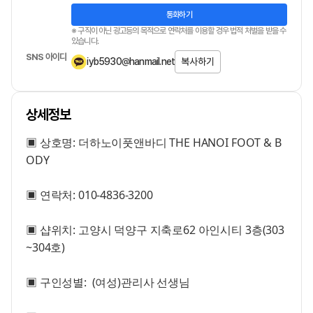
통화하기
※ 구직이 아닌 광고등의 목적으로 연락처를 이용할 경우 법적 처벌을 받을 수
있습니다.
SNS 아이디
iyb5930@hanmail.net
복사하기
상세정보
▣ 상호명: 더하노이풋앤바디 THE HANOI FOOT & B
ODY
▣ 연락처:
010-4836-3200
▣ 샵위치: 고양시 덕양구 지축로62 아인시티 3층(303
~304호)
▣ 구인성별: (여성)관리사 선생님