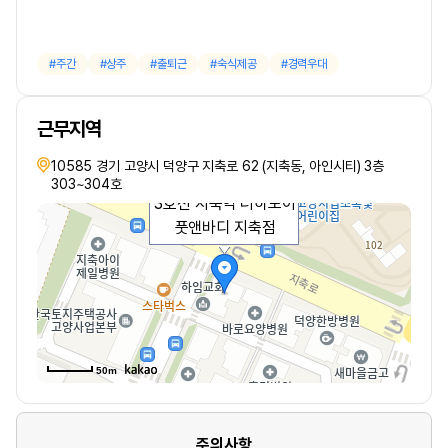
주간
상주
출퇴근
숙식제공
경력우대
근무지역
10585 경기 고양시 덕양구 지축로 62 (지축동, 아인시티) 3층
303~304호
3호선 지축역 더하노이
풋앤바디 지축점
50m
주의사항