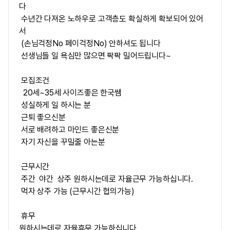
다
수년간 다져온 노하우로 고객층도 확실하게 확보되어 있어
서
(손님걱정No 페이걱정No) 안하셔도 됩니다
선생님들 일 욕심만 많으면 팍팍 밀어드립니다~
모집조건
20세~35세 사이즈좋은 한국쌤
성실하게 일 하시는 분
근퇴 좋으신분
서로 배려하고 마인드 좋은신분
자기 자신을 꾸밀줄 아는분
근무시간
주간 야간 상주 원하시는데로 자율근무 가능하십니다.
먹자 상주 가능 (근무시간 협의가능)
휴무
원하시는데로 자율휴무 가능하십니다.