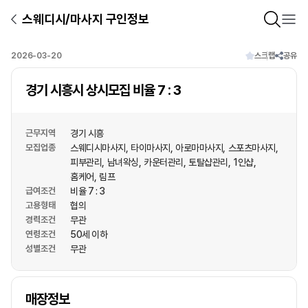
스웨디시/마사지 구인정보
2026-03-20
스크랩
공유
경기 시흥시 상시모집 비율 7 : 3
근무지역
경기 시흥
모집업종
스웨디시마사지
타이마사지
아로마마사지
스포츠마사지
피부관리
남녀왁싱
카운터관리
토탈샵관리
1인샵
홈케어
림프
급여조건
비율 7 : 3
고용형태
협의
경력조건
무관
연령조건
50세 이하
성별조건
무관
상호명
매장정보
1
/
1