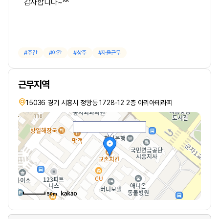
감사합니다~^^
주간
야간
상주
자율근무
근무지역
15036 경기 시흥시 정왕동 1728-12 2층 아리아테라피
50m