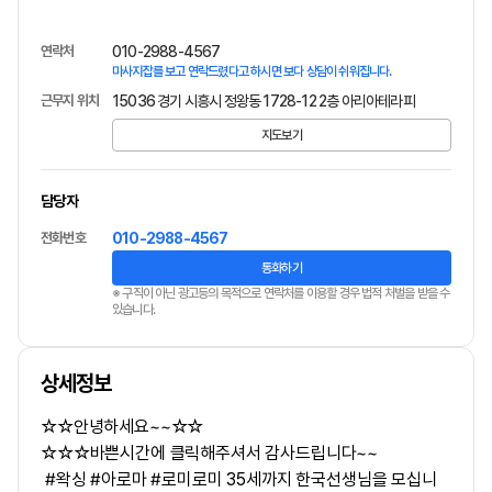
연락처
010-2988-4567
마사지잡를 보고 연락드렸다고 하시면 보다 상담이 쉬워집니다.
근무지 위치
15036 경기 시흥시 정왕동 1728-12 2층 아리아테라피
지도보기
담당자
전화번호
010-2988-4567
통화하기
※ 구직이 아닌 광고등의 목적으로 연락처를 이용할 경우 법적 처벌을 받을 수
있습니다.
상세정보
☆☆안녕하세요~~☆☆
☆☆☆바쁜시간에 클릭해주셔서 감사드립니다~~
#왁싱 #아로마 #로미로미 35세까지 한국선생님을 모십니