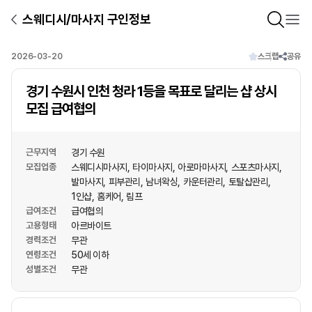
스웨디시/마사지 구인정보
2026-03-20
스크랩
공유
경기 수원시 인천 청라 1등을 목표로 달리는 샵 상시
모집 급여협의
근무지역
경기 수원
모집업종
스웨디시마사지
타이마사지
아로마마사지
스포츠마사지
발마사지
피부관리
남녀왁싱
카운터관리
토탈샵관리
1인샵
홈케어
림프
급여조건
급여협의
고용형태
아르바이트
경력조건
무관
연령조건
50세 이하
성별조건
무관
상호명