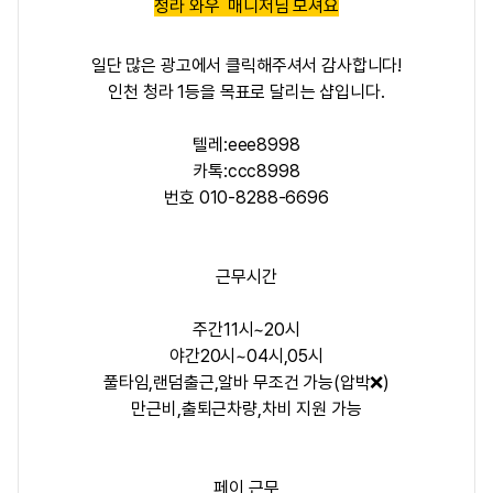
청라 와우 매니저님 모셔요
일단 많은 광고에서 클릭해주셔서 감사합니다!
인천 청라 1등을 목표로 달리는 샵입니다.
텔레:eee8998
카톡:ccc8998
번호 010-8288-6696
근무시간
주간11시~20시
야간20시~04시,05시
풀타임,랜덤출근,알바 무조건 가능(압박❌)
만근비,출퇴근차량,차비 지원 가능
페이,근무