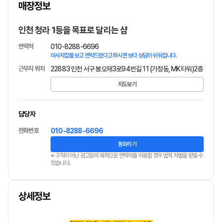
매장정보
1
/
1
인천 청라 1등을 목표로 달리는 샵
연락처
010-8288-6696
마사지잡를 보고 연락드렸다고 하시면 보다 상담이 쉬워집니다.
근무지 위치
22883 인천 서구 봉오재3로94번길 11 (가정동, MK타워)2층
지도보기
담당자
전화번호
010-8288-6696
통화하기
※ 구직이 아닌 광고등의 목적으로 연락처를 이용할 경우 법적 처벌을 받을 수
있습니다.
상세정보