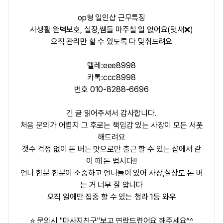
op형 일인샵 근무특징
사생활 완벽보호, 실장,쌤들 마주칠 일 없어요(텃새❌)
오직 관리만 할 수 있도록 다 맞춰드려요
텔레:eee8998
카톡:ccc8998
번호 010-8288-6696
긴 글 읽어주셔서 감사합니다.
처음 문의가 어렵지 그 후로는 책임감 있는 사장이 모든 서폿
해드려요
갯수 걱정 없이 돈 버는 맛으로만 출근 할 수 있는 샵에서 같
이 떼 돈 법시다!!
언니 한분 한분이 소중하고 언니들이 있어 사장,실장도 돈 버
는 거 너무 잘 압니다
오직 일에만 집중 할 수 있는 청라 1등 와우
⭐ 문의시 "마사지친구"보고 연락드렸어요 해주세요^^