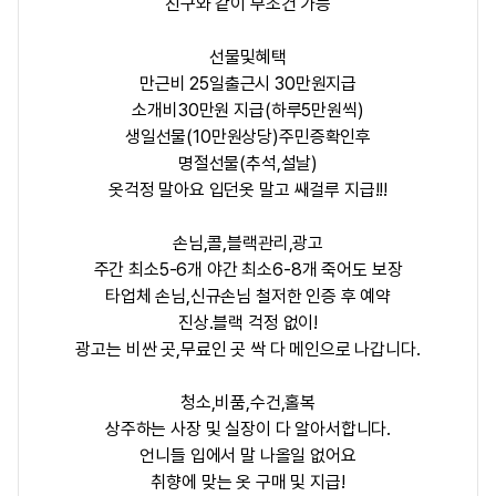
친구와 같이 무조건 가능
선물및혜택
만근비 25일출근시 30만원지급
소개비30만원 지급(하루5만원씩)
생일선물(10만원상당)주민증확인후
명절선물(추석,설날)
옷걱정 말아요 입던옷 말고 쌔걸루 지급!!!
손님,콜,블랙관리,광고
주간 최소5-6개 야간 최소6-8개 죽어도 보장
타업체 손님,신규손님 철저한 인증 후 예약
진상.블랙 걱정 없이!
광고는 비싼 곳,무료인 곳 싹 다 메인으로 나갑니다.
청소,비품,수건,홀복
상주하는 사장 및 실장이 다 알아서합니다.
언니들 입에서 말 나올일 없어요
취향에 맞는 옷 구매 및 지급!